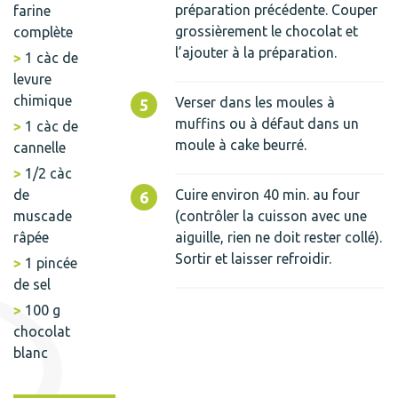
préparation précédente. Couper
farine
grossièrement le chocolat et
complète
l’ajouter à la préparation.
1 càc de
levure
chimique
Verser dans les moules à
muffins ou à défaut dans un
1 càc de
moule à cake beurré.
cannelle
1/2 càc
de
Cuire environ 40 min. au four
muscade
(contrôler la cuisson avec une
râpée
aiguille, rien ne doit rester collé).
Sortir et laisser refroidir.
1 pincée
de sel
100 g
chocolat
blanc