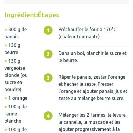
Ingrédients
Étapes
300 g de
Préchauffer le four à 170°C
panais
(chaleur tournante).
130 g
beurre
Dans un bol, blanchir le sucre et
le beurre.
130 g
vergeoise
blonde (ou
Râper le panais, zester l'orange
sucre en
et hacher le zeste. Presser
poudre)
l'orange et ajouter panais, jus et
1 orange
zeste au mélange beurre sucre.
100 g de
farine
Mélanger les 2 farines, la levure,
blanche
la cannelle, la muscade et les
ajouter progressivement à la
100 g de