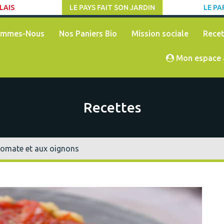
LAIS
LE PAYS FAIT SON JARDIN
LE PA
ommes-Nous
Nos Paniers Bio
Mission sociale
Recet
Mon espace 
Recettes
tomate et aux oignons