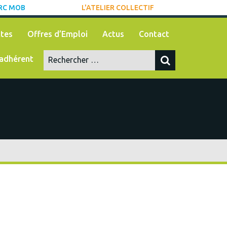
RC MOB
L'ATELIER COLLECTIF
tes
Offres d’Emploi
Actus
Contact
adhérent