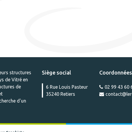
Siège social
Coordonnées
eurs structures
ys de Vitré en
ructures de
6 Rue Louis Pasteur
02 99 43 60 
et
35240 Retiers
contact@lere
echerche d'un