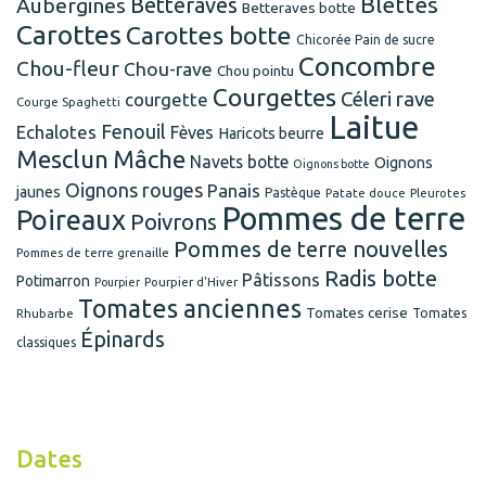
Blettes
Betteraves
Aubergines
Betteraves botte
Carottes
Carottes botte
Chicorée Pain de sucre
Concombre
Chou-fleur
Chou-rave
Chou pointu
Courgettes
Céleri rave
courgette
Courge Spaghetti
Laitue
Fenouil
Echalotes
Fèves
Haricots beurre
Mesclun
Mâche
Navets botte
Oignons
Oignons botte
Oignons rouges
Panais
jaunes
Pastèque
Patate douce
Pleurotes
Pommes de terre
Poireaux
Poivrons
Pommes de terre nouvelles
Pommes de terre grenaille
Radis botte
Pâtissons
Potimarron
Pourpier d'Hiver
Pourpier
Tomates anciennes
Tomates cerise
Rhubarbe
Tomates
Épinards
classiques
Dates