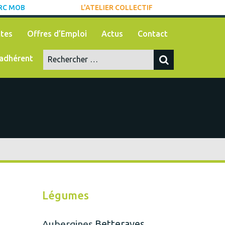
RC MOB
L'ATELIER COLLECTIF
tes
Offres d’Emploi
Actus
Contact
adhérent
Légumes
Betteraves
Aubergines