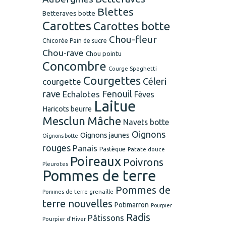
Blettes
Betteraves botte
Carottes
Carottes botte
Chou-fleur
Chicorée Pain de sucre
Chou-rave
Chou pointu
Concombre
Courge Spaghetti
Courgettes
Céleri
courgette
rave
Fenouil
Echalotes
Fèves
Laitue
Haricots beurre
Mesclun
Mâche
Navets botte
Oignons
Oignons jaunes
Oignons botte
rouges
Panais
Pastèque
Patate douce
Poireaux
Poivrons
Pleurotes
Pommes de terre
Pommes de
Pommes de terre grenaille
terre nouvelles
Potimarron
Pourpier
Radis
Pâtissons
Pourpier d'Hiver