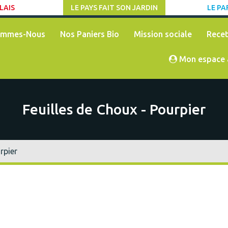
LAIS
LE PAYS FAIT SON JARDIN
LE PA
ommes-Nous
Nos Paniers Bio
Mission sociale
Recet
Mon espace 
Feuilles de Choux - Pourpier
rpier